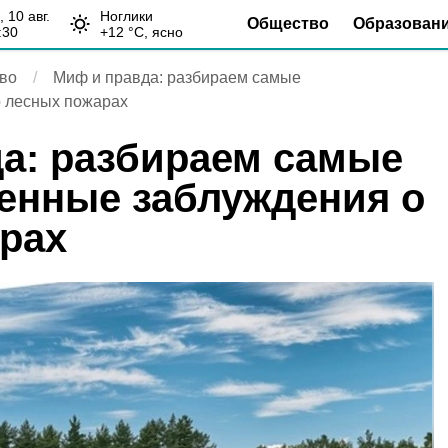
н, 10 авг.
Ноглики
Общество
Образован
:30
+
12
°С,
ясно
во
Миф и правда: разбираем самые
 лесных пожарах
а: разбираем самые
енные заблуждения о
рах