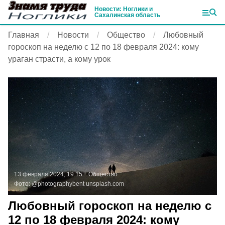
Новости: Ноглики и
Сахалинская область
Главная
Новости
Общество
Любовный
гороскоп на неделю с 12 по 18 февраля 2024: кому
ураган страсти, а кому урок
13 февраля 2024, 19:15
Общество
Фото:
@photographybent
unsplash.com
Любовный гороскоп на неделю с
12 по 18 февраля 2024: кому