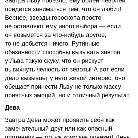
Завтра Льву повезло: ему волей-неволей
придется заниматься тем, что он любит!
Вернее, звезды гороскопа просто
не оставляют ему иного выбора — если
он возьмется за что-нибудь другое,
то не добьется ничего. Рутинные
обязанности способны вызывать завтра
у Льва такую скуку, что он рискует
вывихнуть челюсть от зевоты! А вот если
дело вызывает у него живой интерес, оно
обещает принести Льву не только массу
приятных эмоций, но и отличный результат.
Дева
Завтра Дева может проявить себя как
замечательный друг или как опасный
противник — тут уж кому как повезет! День