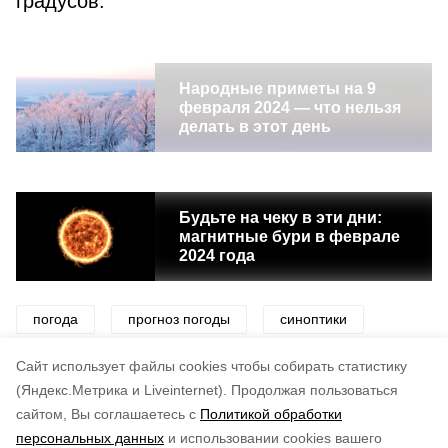
градусов.
Народные приметы на 9
февраля 2024 — что нельзя
делать в этот день
Будьте на чеку в эти дни:
магнитные бури в феврале
2024 года
погода
прогноз погоды
синоптики
снег
метель
ветер
Cайт использует файлы cookies чтобы собирать статистику
(Яндекс.Метрика и Liveinternet).
Продолжая пользоваться
сайтом, Вы соглашаетесь с
Политикой обработки
Понравилась статья?
персональных данных
и использовании cookies вашего