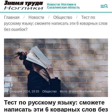
Новости: Ноглики и
Сахалинская область
Главная
Новости
Общество
Тест по
русскому языку: сможете написать эти 6 коварных слов
без ошибок?
7 февраля 2024, 19:35
Общество
Фото:
@siora18
unsplash.com
Тест по русскому языку: сможете
написать эти 6 коварных слов без