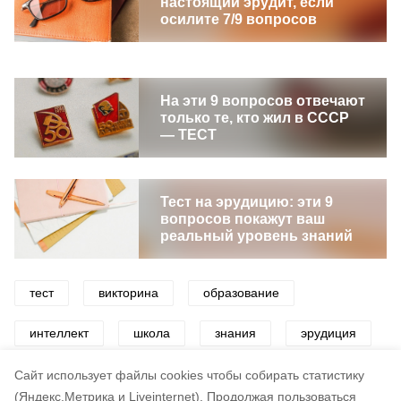
настоящий эрудит, если
осилите 7/9 вопросов
На эти 9 вопросов отвечают
только те, кто жил в СССР
— ТЕСТ
Тест на эрудицию: эти 9
вопросов покажут ваш
реальный уровень знаний
тест
викторина
образование
интеллект
школа
знания
эрудиция
русский язык
грамотность
Cайт использует файлы cookies чтобы собирать статистику
(Яндекс.Метрика и Liveinternet).
Продолжая пользоваться