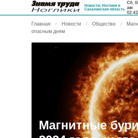
сб, 08
Новости: Ноглики и
авг.
Сахалинская область
02:4
Главная
Новости
Общество
Магн
опасным дням
Магнитные бури