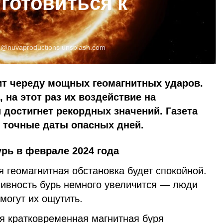
 готовиться к
:
@nuvaproductions
unsplash.com
ит череду мощных геомагнитных ударов.
 на этот раз их воздействие на
 достигнет рекордных значений. Газета
 точные даты опасных дней.
рь в феврале 2024 года
я геомагнитная обстановка будет спокойной.
сивность бурь немного увеличится — люди
могут их ощутить.
я кратковременная магнитная буря