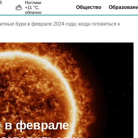
Ноглики
Общество
Образован
+
11
°С,
2
облачно
итные бури в феврале 2024 года: когда готовиться к
 в феврале