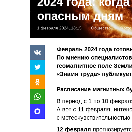
2024 года: когда
опасным дням
1 февраля 2024, 18:15
Общество
Фото
Февраль 2024 года готов
По мнению специалистов,
геомагнитное поле Земли
«Знамя труда» публикует
Расписание магнитных бу
В период с 1 по 10 феврал
А вот с 11 февраля, интен
с метеочувствительностью 
12 февраля
прогнозируетс