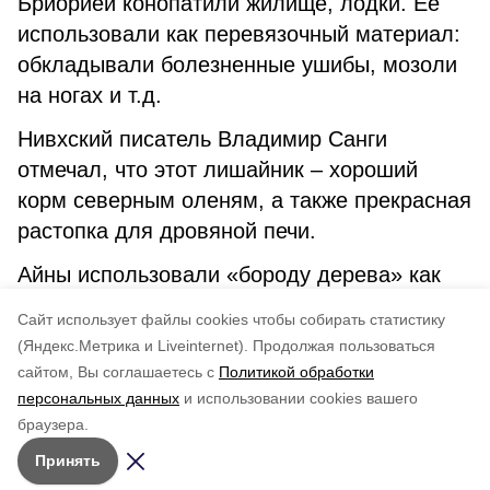
Бриорией конопатили жилище, лодки. Ее
использовали как перевязочный материал:
обкладывали болезненные ушибы, мозоли
на ногах и т.д.
Нивхский писатель Владимир Санги
отмечал, что этот лишайник – хороший
корм северным оленям, а также прекрасная
растопка для дровяной печи.
Айны использовали «бороду дерева» как
дополнение к топливу, мочалку и даже
Cайт использует файлы cookies чтобы собирать статистику
туалетную бумагу.
(Яндекс.Метрика и Liveinternet).
Продолжая пользоваться
сайтом, Вы соглашаетесь с
Политикой обработки
Понравилась статья?
персональных данных
и использовании cookies вашего
по оценке
4
пользователей
браузера.
5
4
3
2
1
Принять