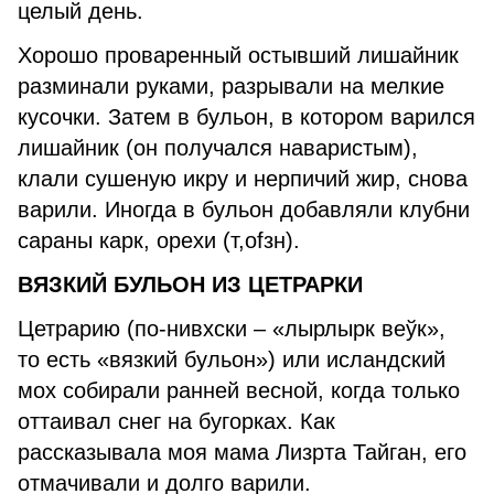
целый день.
Хорошо проваренный остывший лишайник
разминали руками, разрывали на мелкие
кусочки. Затем в бульон, в котором варился
лишайник (он получался наваристым),
клали сушеную икру и нерпичий жир, снова
варили. Иногда в бульон добавляли клубни
сараны карк, орехи (т,оfзн).
ВЯЗКИЙ БУЛЬОН ИЗ ЦЕТРАРКИ
Цетрарию (по-нивхски – «лырлырк веўк»,
то есть «вязкий бульон») или исландский
мох собирали ранней весной, когда только
оттаивал снег на бугорках. Как
рассказывала моя мама Лизрта Тайган, его
отмачивали и долго варили.