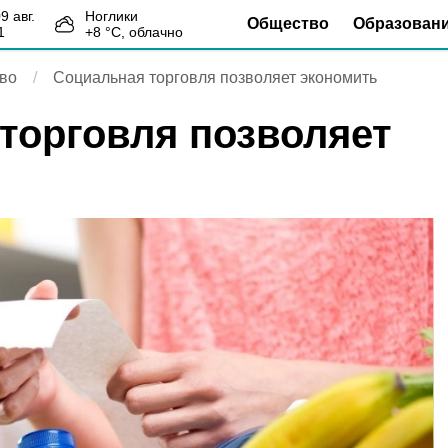
09 авг.
Ноглики
Общество
Образован
1
+
8
°С,
облачно
во
Социальная торговля позволяет экономить
торговля позволяет