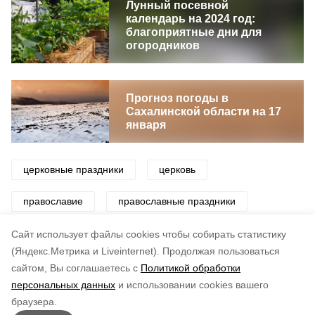
Лунный посевной
календарь на 2024 год:
благоприятные дни для
огородников
Прогноз погоды в
Сахалинской области на 17
января
церковные праздники
церковь
православие
православные праздники
традиции
приметы
Cайт использует файлы cookies чтобы собирать статистику
(Яндекс.Метрика и Liveinternet).
Продолжая пользоваться
сайтом, Вы соглашаетесь с
Политикой обработки
Понравилась статья?
персональных данных
и использовании cookies вашего
по оценке
3
пользователей
браузера.
5
4
3
2
1