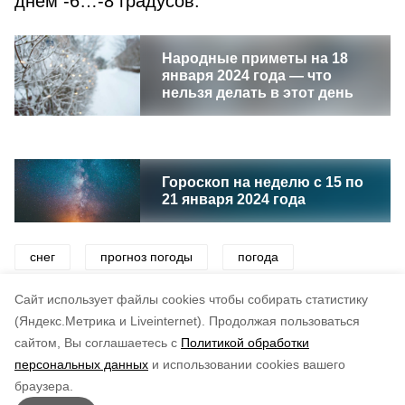
днем -6…-8 градусов.
Народные приметы на 18
января 2024 года — что
нельзя делать в этот день
Гороскоп на неделю с 15 по
21 января 2024 года
снег
прогноз погоды
погода
синоптики
мороз
циклон
Cайт использует файлы cookies чтобы собирать статистику
(Яндекс.Метрика и Liveinternet).
Продолжая пользоваться
сайтом, Вы соглашаетесь с
Политикой обработки
Понравилась статья?
персональных данных
и использовании cookies вашего
по оценке
5
пользователей
браузера.
5
4
3
2
1