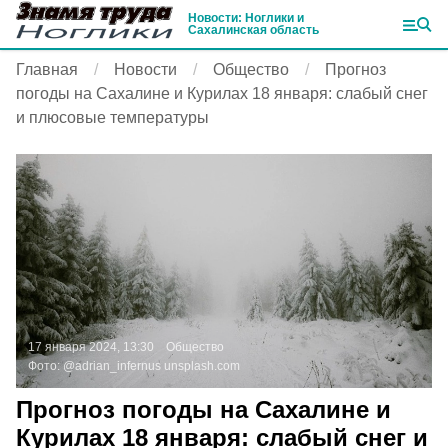
Новости: Ноглики и
Сахалинская область
Главная
Новости
Общество
Прогноз
погоды на Сахалине и Курилах 18 января: слабый снег
и плюсовые температуры
17 января 2024, 13:30
Общество
Фото:
@adrian_infernus
unsplash.com
Прогноз погоды на Сахалине и
Курилах 18 января: слабый снег и