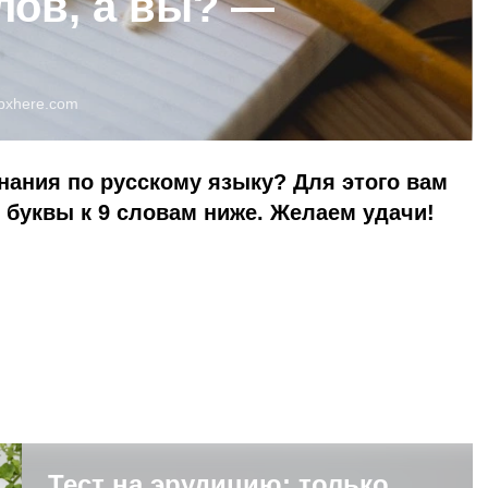
лов, а вы? —
pxhere.com
нания по русскому языку? Для этого вам
буквы к 9 словам ниже. Желаем удачи!
Тест на эрудицию: только