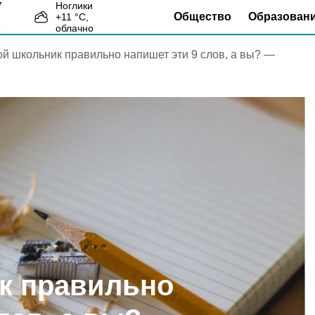
Ноглики
Общество
Образован
+
11
°С,
6
облачно
й школьник правильно напишет эти 9 слов, а вы? —
к правильно