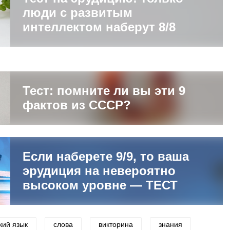
люди с развитым
интеллектом наберут 8/8
Тест: помните ли вы эти 9
фактов из СССР?
Если наберете 9/9, то ваша
эрудиция на невероятно
высоком уровне — ТЕСТ
кий язык
слова
викторина
знания