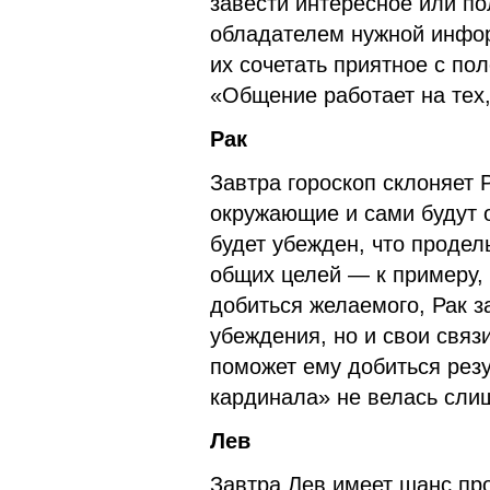
завести интересное или по
обладателем нужной инфор
их сочетать приятное с по
«Общение работает на тех, 
Рак
Завтра гороскоп склоняет
окружающие и сами будут о
будет убежден, что продел
общих целей — к примеру, 
добиться желаемого, Рак з
убеждения, но и свои связ
поможет ему добиться резу
кардинала» не велась сли
Лев
Завтра Лев имеет шанс пр