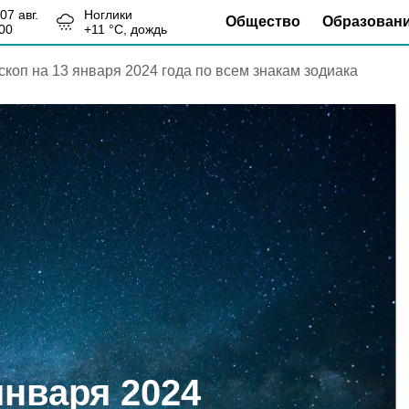
, 07 авг.
Ноглики
Общество
Образован
00
+
11
°С,
дождь
скоп на 13 января 2024 года по всем знакам зодиака
января 2024