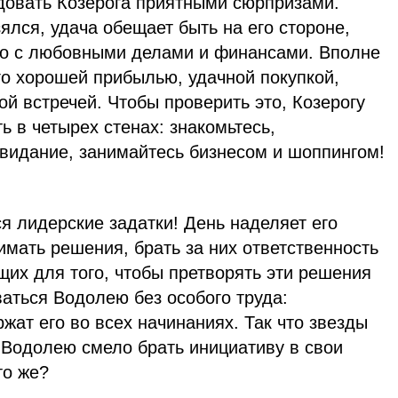
довать Козерога приятными сюрпризами.
зялся, удача обещает быть на его стороне,
ано с любовными делами и финансами. Вполне
го хорошей прибылью, удачной покупкой,
й встречей. Чтобы проверить это, Козерогу
ь в четырех стенах: знакомьтесь,
свидание, занимайтесь бизнесом и шоппингом!
я лидерские задатки! День наделяет его
мать решения, брать за них ответственность
их для того, чтобы претворять эти решения
ваться Водолею без особого труда:
ат его во всех начинаниях. Так что звезды
 Водолею смело брать инициативу в свои
то же?