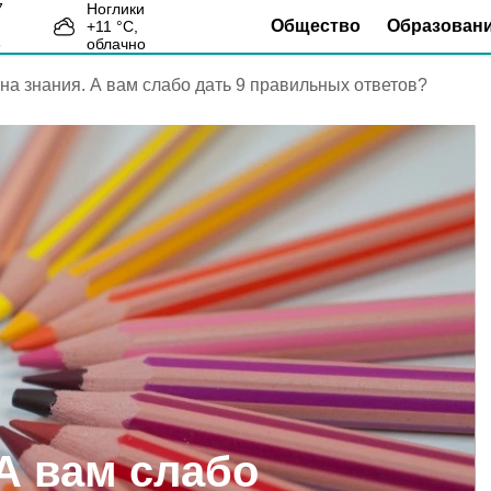
Ноглики
Общество
Образован
+
11
°С,
3
облачно
 на знания. А вам слабо дать 9 правильных ответов?
 А вам слабо