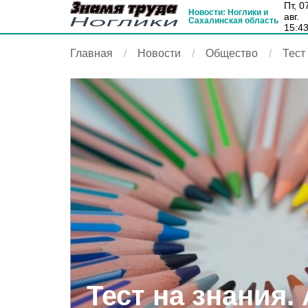
пт, 07
Новости: Ноглики и
авг.
Сахалинская область
15:4
Главная
Новости
Общество
Тест
Тест на знания.