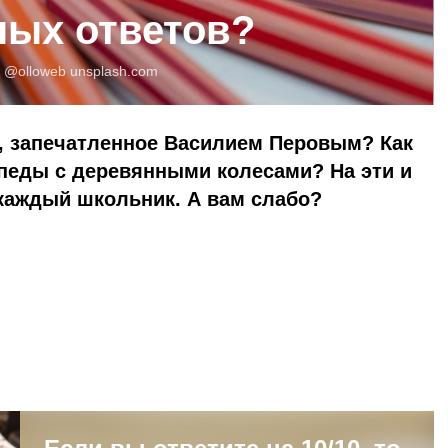
ных ответов?
:
@olloweb
unsplash.com
е, запечатленное Василием Перовым? Как
педы с деревянными колесами? На эти и
каждый школьник. А вам слабо?