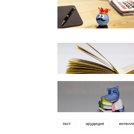
тест
эрудиция
интелл