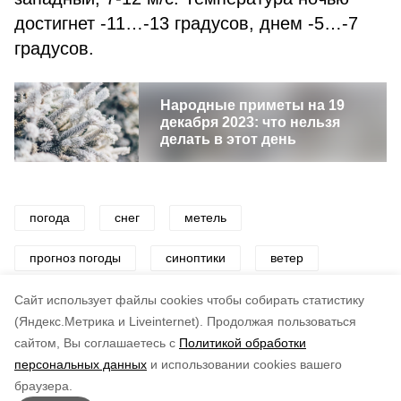
достигнет -11…-13 градусов, днем -5…-7
градусов.
Народные приметы на 19
декабря 2023: что нельзя
делать в этот день
погода
снег
метель
прогноз погоды
синоптики
ветер
мороз
Cайт использует файлы cookies чтобы собирать статистику
(Яндекс.Метрика и Liveinternet).
Продолжая пользоваться
сайтом, Вы соглашаетесь с
Политикой обработки
Понравилась статья?
персональных данных
и использовании cookies вашего
по оценке
3
пользователей
браузера.
5
4
3
2
1