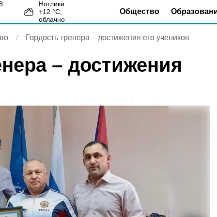
Ноглики
Общество
Образован
+
12
°С,
облачно
во
Гордость тренера – достижения его учеников
енера – достижения
в