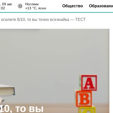
с, 09 авг.
Ноглики
Общество
Образован
:02
+
13
°С,
ясно
 осилите 8/10, то вы точно всезнайка — ТЕСТ
10, то вы