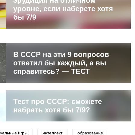
эрудиция на отличном
уровне, если наберете хотя
бы 7/9
В СССР на эти 9 вопросов
ответил бы каждый, а вы
справитесь? — ТЕСТ
Тест про СССР: сможете
набрать хотя бы 7/9?
туальные игры
интеллект
образование