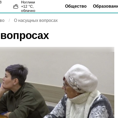
Ноглики
Общество
Образован
+
12
°С,
9
облачно
во
О насущных вопросах
вопросах