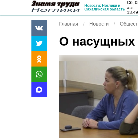
сб, 08
Новости: Ноглики и
авг.
Сахалинская область
13:4
Главная
Новости
Общест
О насущных 