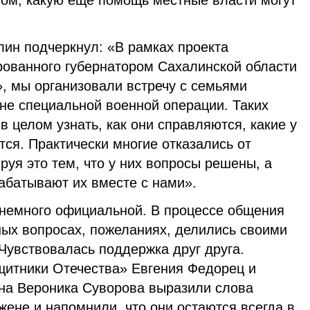
том, какую еще помощь местные власти могут
лин подчеркнул: «В рамках проекта
рованного губернатором Сахалинской области
, мы организовали встречу с семьями
не специальной военной операции. Таких
в целом узнать, как они справляются, какие у
тся. Практически многие отказались от
руя это тем, что у них вопросы решены, а
рабатывают их вместе с нами».
немного официальной. В процессе общения
ых вопросах, пожеланиях, делились своими
Чувствовалась поддержка друг друга.
итники Отечества» Евгения Федорец и
она Вероника Суворова выразили слова
ене и напомнили, что они остаются всегда в