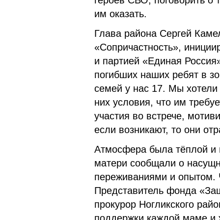
героев СВО, поговорить о 
им оказать.
Глава района Сергей Каме
«Сопричастность», иниции
и партией «Единая Россия»
погибших наших ребят в зо
семей у нас 17. Мы хотели 
них условия, что им требуе
участия во встрече, мотиви
если возникают, то они от
Атмосфера была тёплой и 
матери сообщали о насущн
переживаниями и опытом. 
Представитель фонда «Защ
прокурор Ногликского рай
поддержки каждой маме и ж