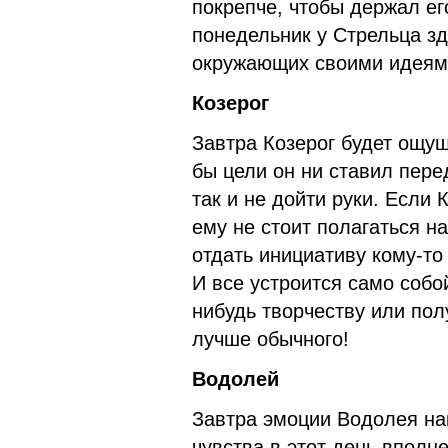
покрепче, чтобы держал ег
понедельник у Стрельца зд
окружающих своими идеям
Козерог
Завтра Козерог будет ощущ
бы цели он ни ставил перед
так и не дойти руки. Если 
ему не стоит полагаться н
отдать инициативу кому-то
И все устроится само собо
нибудь творчеству или пол
лучше обычного!
Водолей
Завтра эмоции Водолея на
чувства в этот день вполне