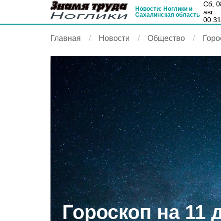
сб, 08
Новости: Ноглики и
авг.
Сахалинская область
00:3
Главная
Новости
Общество
Горо
Гороскоп на 11 