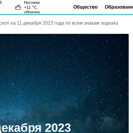
Ноглики
Общество
Образован
+
11
°С,
1
облачно
скоп на 11 декабря 2023 года по всем знакам зодиака
декабря 2023