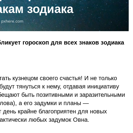
акам зодиака
:
pxhere.com
бликует гороскоп для всех знаков зодиака
ать кузнецом своего счастья! И не только
удут тянуться к нему, отдавая инициативу
обещают быть позитивными и заразительными
лова), а его задумки и планы —
т день крайне благоприятен для новых
рактически любых задумок Овна.