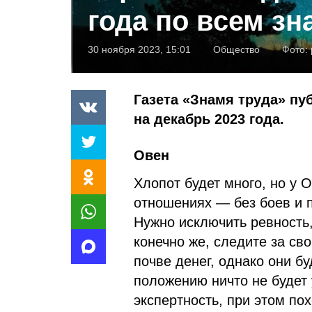
года по всем зн
30 ноября 2023, 15:01
Общество
Фото:
Газета «Знамя труда» пу
на декабрь 2023 года.
Овен
Хлопот будет много, но у О
отношениях — без боев и п
Нужно исключить ревность,
конечно же, следите за св
почве денег, однако они 
положению ничто не будет 
экспертность, при этом по