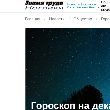
сб, 08
Новости: Ноглики и
авг.
Сахалинская область
06:4
Главная
Новости
Общество
Горо
Гороскоп на дек