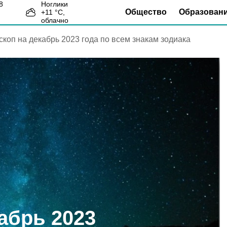
Ноглики
Общество
Образован
+
11
°С,
5
облачно
скоп на декабрь 2023 года по всем знакам зодиака
абрь 2023