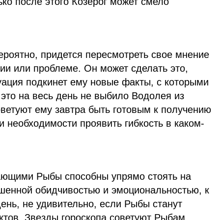
ько после этого Козерог может смело
ероятно, придется пересмотреть свое мнение
тии или проблеме. Он может сделать это,
уация подкинет ему новые факты, с которыми
 это на весь день не выбило Водолея из
оветуют ему завтра быть готовым к получению
 необходимости проявить гибкость в каком-
ающими Рыбы способны упрямо стоять на
ышенной обидчивостью и эмоциональностью, к
день, не удивительно, если Рыбы станут
ктов. Звезды гороскопа советуют Рыбам