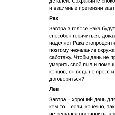
деталей. Сохраняйте споко
и взаимные претензии завт
Рак
Завтра в голосе Рака будут
способен горячиться, док
наделяет Рака стопроцентн
поэтому нежелание окружа
саботажу. Чтобы день не п
умерить свой пыл и помень
концов, он ведь не пресс и
договориться?
Лев
Завтра – хороший день для
кем-то – если, конечно, та
не решался поговорить, во