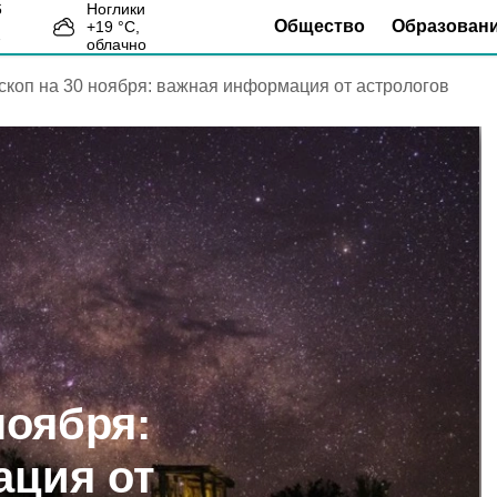
Ноглики
Общество
Образован
+
19
°С,
7
облачно
скоп на 30 ноября: важная информация от астрологов
ноября:
ация от