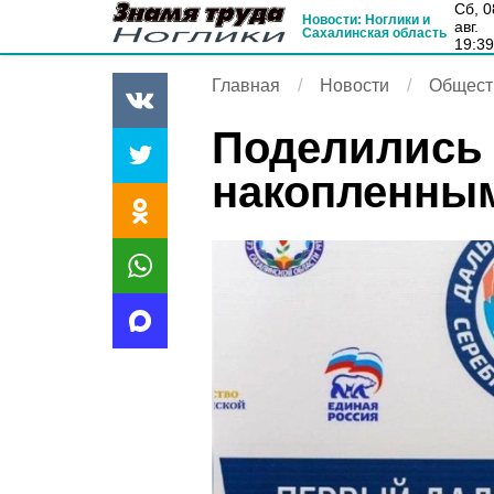
сб, 08
Новости: Ноглики и
авг.
Сахалинская область
19:3
Главная
Новости
Общест
Поделились
накопленны