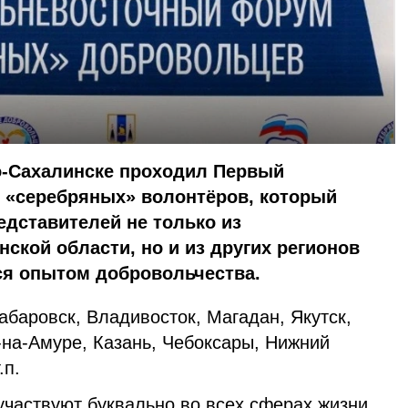
но-Сахалинске проходил Первый
«серебряных» волонтёров, который
едставителей не только из
ской области, но и из других регионов
ся опытом добровольчества.
баровск, Владивосток, Магадан, Якутск,
на-Амуре, Казань, Чебоксары, Нижний
.п.
частвуют буквально во всех сферах жизни.