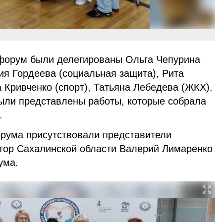
 форум были делегированы Ольга Чепурина
ия Гордеева (социальная защита), Рита
а Кривченко (спорт), Татьяна Лебедева (ЖКХ).
были представлены работы, которые собрала
а.
рума присутствовали представители
атор Сахалинской области Валерий Лимаренко
ума.