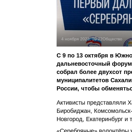
4 ноября 2023, 10:22
Общество
С 9 по 13 октября в Юж
дальневосточный форум 
собрал более двухсот пр
муниципалитетов Сахалин
России, чтобы обменять
Активисты представляли Ха
Биробиджан, Комсомольск-
Новгород, Екатеринбург и т
«Серебряные» волонтёры у