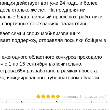
анция действует вот уже 24 года, и более
десь столько же лет. На предприятии
альные блага, сильный профсоюз. работники
 спортивных состязаниях, талантливы.
вает семьи своих мобилизованных
ывает поддержку, отправляя посылки бойцам в
 ежегодного областного конкурса проходило
 с 1 по 15 сентября включительно.
трова.65» разработано в рамках проекта
е», инициированного губернатором области
по оценке
3
пользователей
3
2
1