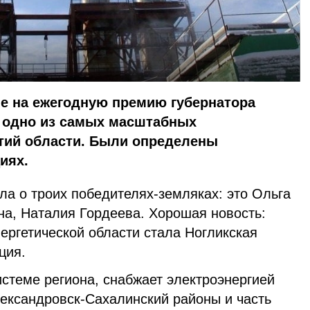
е на ежегодную премию губернатора
о одно из самых масштабных
тий области. Были определены
иях.
ла о троих победителях-земляках: это Ольга
а, Наталия Гордеева. Хорошая новость:
ергетической области стала Ногликская
нция.
стеме региона, снабжает электроэнергией
лександровск-Сахалинский районы и часть