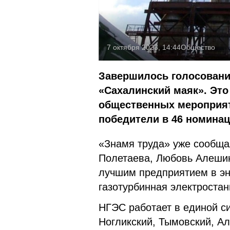
7 октября 2023, 14:44
Общество
Завершилось голосовани
«Сахалинский маяк». Эт
общественных мероприя
победители в 46 номинац
«Знамя труда» уже сообща
Полетаева, Любовь Алешин
лучшим предприятием в эн
газотурбинная электроста
НГЭС работает в единой си
Ногликский, Тымовский, А