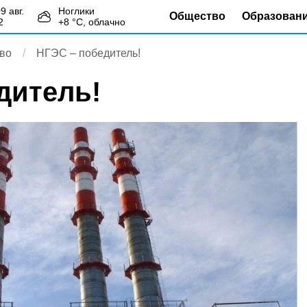
09 авг.
Ноглики
Общество
Образован
2
+
8
°С,
облачно
во
НГЭС – победитель!
дитель!