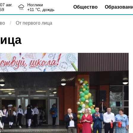
, 07 авг.
Ноглики
Общество
Образован
59
+
11
°С,
дождь
во
От первого лица
лица