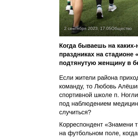
2 сентября 2023, 17:05
Общество
Когда бываешь на каких-
праздниках на стадионе 
подтянутую женщину в б
Если жители района прихо
команду, то Любовь Алёшин
спортивной школе п. Ногли
под наблюдением медицинс
случиться?
Корреспондент «Знамени т
на футбольном поле, когд