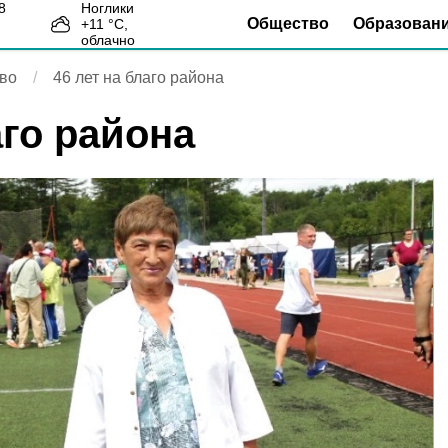
Ноглики
Общество
Образован
+
11
°С,
3
облачно
во
46 лет на благо района
аго района