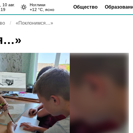
н, 10 авг.
Ноглики
Общество
Образован
:19
+
12
°С,
ясно
во
«Поклонимся…»
я…»