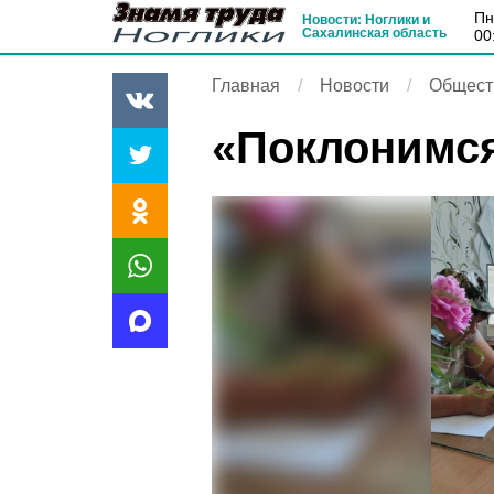
п
Новости: Ноглики и
Сахалинская область
00
Главная
Новости
Общест
«Поклонимс