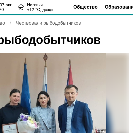
, 07 авг.
Ноглики
Общество
Образован
20
+
12
°С,
дождь
во
Чествовали рыбодобытчиков
 рыбодобытчиков