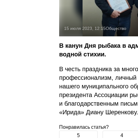
15 июля 2023, 12:15
Общество
В канун Дня рыбака в ад
водной стихии.
В честь праздника за мног
профессионализм, личный
нашего муниципального об
президента Ассоциации р
и благодарственным пись
«Ирида» Диану Шеренкову
Понравилась статья?
5
4