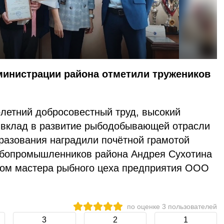
министрации района отметили тружеников
олетний добросовестный труд, высокий
 вклад в развитие рыбодобывающей отрасли
разования наградили почётной грамотой
ыбопромышленников района Андрея Сухотина
мом мастера рыбного цеха предприятия ООО
.
по оценке
3
пользователей
3
2
1