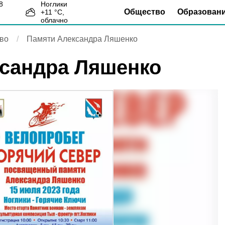
Ноглики
Общество
Образован
+
11
°С,
7
облачно
во
Памяти Александра Ляшенко
сандра Ляшенко