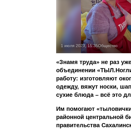
1 июля 2023, 15:35
Общество
«Знамя труда» не раз уж
объединении «ТЫЛ.Ногл
работу: изготовляют око
одежду, вяжут носки, ша
сухие блюда – всё это д
Им помогают «тыловички
районной центральной б
правительства Сахалинск