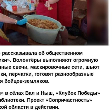
е рассказывала об общественном
ики». Волонтёры выполняют огромную
пные свечи, маскировочные сети, шьют
пки, перчатки, готовят разнообразные
ля бойцов-земляков.
» в сёлах Вал и Ныш, «Клубок Победы»
иблиотеки. Проект «Сопричастность»
ой области в действии.