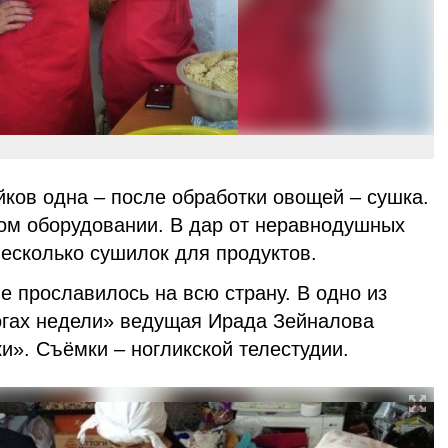
йков одна – после обработки овощей – сушка.
ом оборудовании. В дар от неравнодушных
несколько сушилок для продуктов.
 прославилось на всю страну. В одно из
огах недели» ведущая Ирада Зейналова
ики». Съёмки – ногликской телестудии.