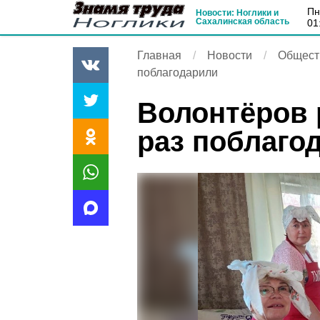
п
Новости: Ноглики и
Сахалинская область
01
Главная
Новости
Общест
поблагодарили
Волонтёров 
раз поблаго