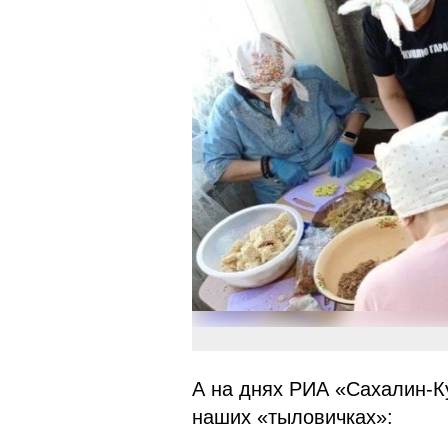
А на днях РИА «Сахалин-К
наших «тыловичках»: