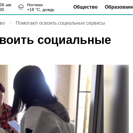
, 06 авг.
Ноглики
Общество
Образован
30
+
18
°С,
дождь
во
Помогают освоить социальные сервисы
своить социальные