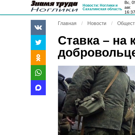
вс, 09
Новости: Ноглики и
авг.
Сахалинская область
16:3
Главная
Новости
Общест
Ставка – на 
добровольц