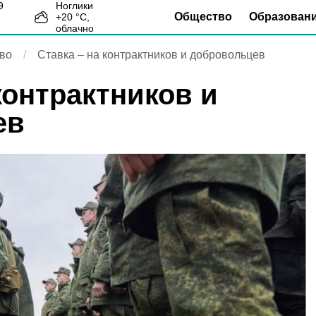
Ноглики
Общество
Образован
+
20
°С,
7
облачно
во
Ставка – на контрактников и добровольцев
контрактников и
ев