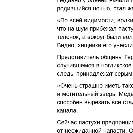
Недавно у оленей начали п
родившийся ночью, стал ж
«По всей видимости, волки
что на шум прибежал паст
телёнок, а вокруг были во
Видно, хищники его унесли
Представитель общины Гер
случившемся в ногликское
следы принадлежат серым 
«Очень страшно иметь тако
и мстительный зверь. Медв
способен вырезать все ста
канала.
Сейчас пастухи предприни
от неожиданной напасти. О