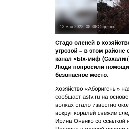
13 мая 2023, 08:39
Общество
Стадо оленей в хозяйств
угрозой – в этом районе
канал «Ых-миф (Сахалин)
Люди попросили помощи 
безопасное место.
Хозяйство «Аборигены» нах
сообщает astv.ru на основ
волках стало известно око
вокруг коралей свежие сле
Ирина Оненко со ссылкой 