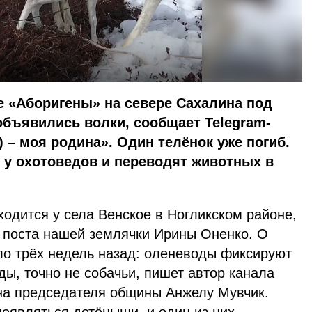
е «Аборигены» на севере Сахалина под
 объявились волки, сообщает Telegram-
 – моя родина». Один телёнок уже погиб.
у охотоведов и переводят животных в
одится у села Венское в Ногликском районе,
е поста нашей землячки Ирины Оненко. О
ло трёх недель назад: оленеводы фиксируют
ды, точно не собачьи, пишет автор канала
на председателя общины Анжелу Мувчик.