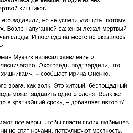
оявляться детёныши, и один из них,
ертвой хищников.
 его задавили, но не успели утащить, потому
ух. Возле напуганной важенки лежал мертвый
лчьи следы. И последа на месте не оказалось.
».
ман Мувчик написал заявление о
 лесничество. Охотоведы подтвердили, что
хищникам», – сообщает Ирина Оненко.
го врага, как волк. Это хитрый, беспощадный
едь может задавить одного оленя. Волк же
до в кратчайший срок», – добавляет автор т/
мают все меры, чтобы спасти своих любимцев
ни не спят ночами, патрулируют местность,