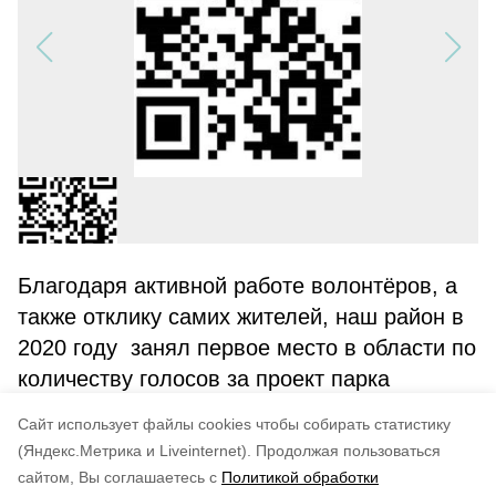
Благодаря активной работе волонтёров, а
также отклику самих жителей, наш район в
2020 году занял первое место в области по
количеству голосов за проект парка
«Застава».В этом году есть еще один
Cайт использует файлы cookies чтобы собирать статистику
способ голосования – с помощью QR-кода.
(Яндекс.Метрика и Liveinternet).
Продолжая пользоваться
сайтом, Вы соглашаетесь с
Политикой обработки
Понравилась статья?