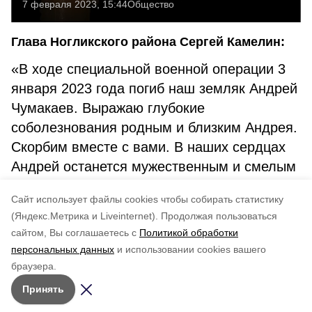
7 февраля 2023, 15:44
Общество
Глава Ногликского района Сергей Камелин:
«В ходе специальной военной операции 3
января 2023 года погиб наш земляк Андрей
Чумакаев. Выражаю глубокие
соболезнования родным и близким Андрея.
Скорбим вместе с вами. В наших сердцах
Андрей останется мужественным и смелым
человеком, настоящим героем. Семье будет
Cайт использует файлы cookies чтобы собирать статистику
оказана вся необходимая помощь».
(Яндекс.Метрика и Liveinternet).
Продолжая пользоваться
сайтом, Вы соглашаетесь с
Политикой обработки
Понравилась статья?
персональных данных
и использовании cookies вашего
по оценке
5
пользователей
браузера.
5
4
3
2
1
Принять