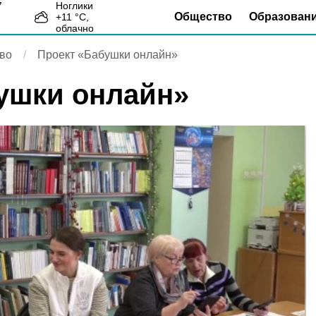
Ноглики
Общество
Образован
+
11
°С,
3
облачно
во
Проект «Бабушки онлайн»
ушки онлайн»