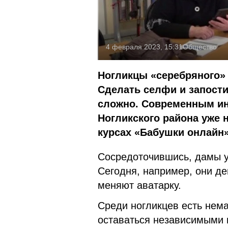
4 февраля 2023, 15:31
Общество
Ногликцы «серебряного» 
Сделать селфи и запости
сложно. Современным и
Ногликского района уже 
курсах «Бабушки онлайн»
Сосредоточившись, дамы у
Сегодня, например, они д
меняют аватарку.
Среди ногликцев есть нем
оставаться независимыми 