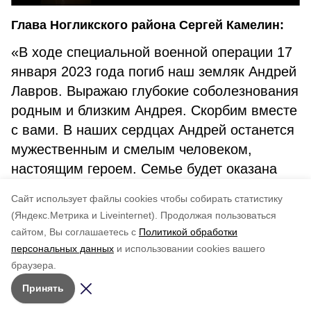
Глава Ногликского района Сергей Камелин:
«В ходе специальной военной операции 17
января 2023 года погиб наш земляк Андрей
Лавров. Выражаю глубокие соболезнования
родным и близким Андрея. Скорбим вместе
с вами. В наших сердцах Андрей останется
мужественным и смелым человеком,
настоящим героем. Семье будет оказана
вся необходимая помощь».
Cайт использует файлы cookies чтобы собирать статистику
(Яндекс.Метрика и Liveinternet).
Продолжая пользоваться
Понравилась статья?
сайтом, Вы соглашаетесь с
Политикой обработки
по оценке
4
пользователей
персональных данных
и использовании cookies вашего
5
4
3
2
1
браузера.
Принять