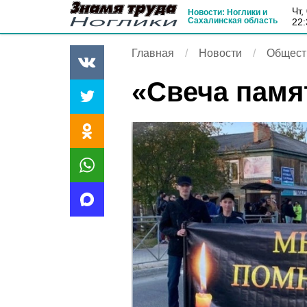
чт
Новости: Ноглики и
Сахалинская область
22:
Главная
Новости
Общест
«Свеча памя