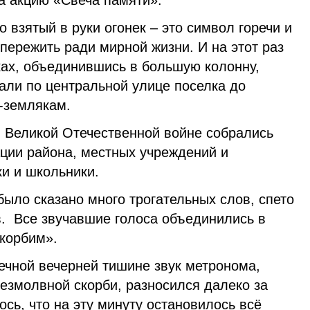
на акцию «Свеча памяти».
 взятый в руки огонек – это символ горечи и
пережить ради мирной жизни. И на этот раз
ках, объединившись в большую колонну,
али по центральной улице поселка до
-землякам.
в Великой Отечественной войне собрались
ции района, местных учреждений и
и и школьники.
было сказано много трогательных слов, спето
в. Все звучавшие голоса объединились в
 скорбим».
ечной вечерней тишине звук метронома,
езмолвной скорби, разносился далеко за
сь, что на эту минуту остановилось всё