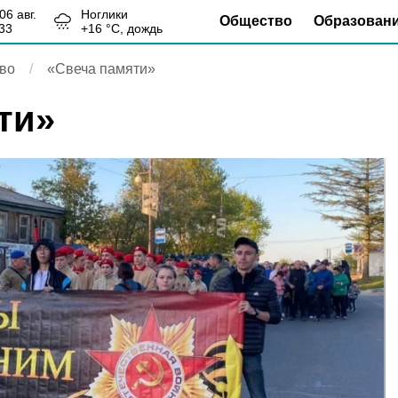
, 06 авг.
Ноглики
Общество
Образован
33
+
16
°С,
дождь
во
«Свеча памяти»
ти»