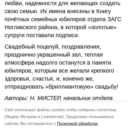
любви, надежности для желающих создать
свою семью. Их имена внесены в Книгу
почётных семейных юбиляров отдела ЗАГС
Ногликского района, в которой «золотые»
супруги поставили подписи.
Свадебный поцелуй, поздравления,
празднично украшенный зал, теплая
атмосфера надолго останутся в памяти
юбиляров, которым все желали крепкого
здоровья, счастья, и, конечно же,
отпраздновать «бриллиантовую» свадьбу!
Авторы: Н. МИСТЕР,
начальник отдела
ЗАГС
Ногликского района агентства ЗАГС
Cайт использует файлы cookies чтобы собирать статистику
Сахалинской области
(Яндекс.Метрика и Liveinternet).
Продолжая пользоваться
сайтом, Вы соглашаетесь с
Политикой обработки
Понравилась статья?