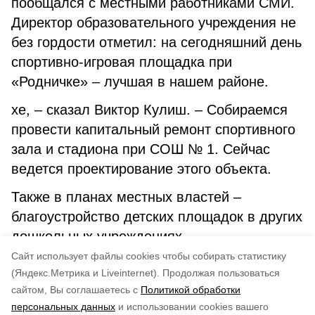
пообщался с местными работниками СМИ.
Директор образовательного учреждения не
без гордости отметил: на сегодняшний день
спортивно-игровая площадка при
«Родничке» – лучшая в нашем районе.
хе, – сказал Виктор Кулиш. – Собираемся
провести капитальный ремонт спортивного
зала и стадиона при СОШ № 1. Сейчас
ведется проектирование этого объекта.
Также в планах местных властей –
благоустройство детских площадок в других
дошкольных учреждениях.
Cайт использует файлы cookies чтобы собирать статистику
Авторы:
Зоя Слежакова
(Яндекс.Метрика и Liveinternet).
Продолжая пользоваться
сайтом, Вы соглашаетесь с
Политикой обработки
Понравилась статья?
персональных данных
и использовании cookies вашего