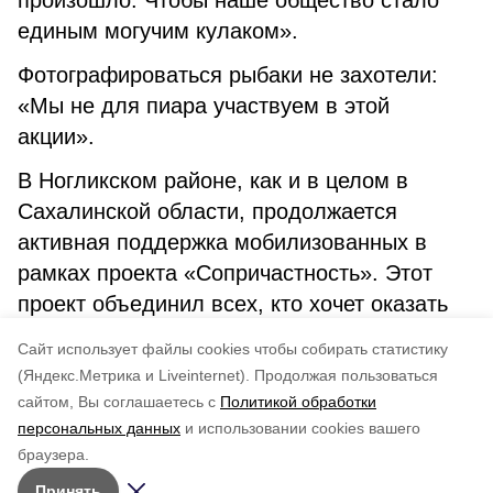
произошло. Чтобы наше общество стало
единым могучим кулаком».
Фотографироваться рыбаки не захотели:
«Мы не для пиара участвуем в этой
акции».
В Ногликском районе, как и в целом в
Сахалинской области, продолжается
активная поддержка мобилизованных в
рамках проекта «Сопричастность». Этот
проект объединил всех, кто хочет оказать
поддержку и помощь бойцам, участвующим
Cайт использует файлы cookies чтобы собирать статистику
в специальной военной операции.
(Яндекс.Метрика и Liveinternet).
Продолжая пользоваться
сайтом, Вы соглашаетесь с
Политикой обработки
Понравилась статья?
персональных данных
и использовании cookies вашего
по оценке
3
пользователей
браузера.
5
4
3
2
1
Принять