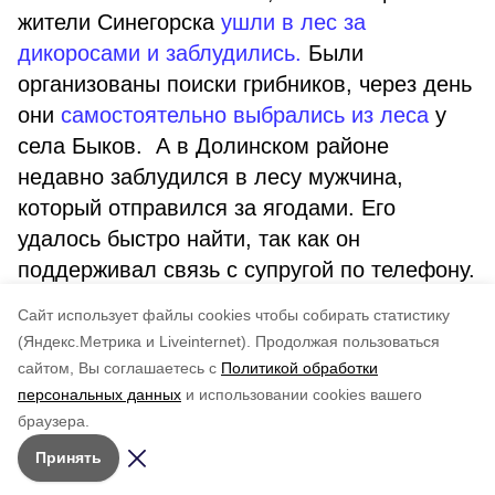
жители Синегорска
ушли в лес за
дикоросами и заблудились.
Были
организованы поиски грибников, через день
они
самостоятельно выбрались из леса
у
села Быков. А в Долинском районе
недавно заблудился в лесу мужчина,
который отправился за ягодами. Его
удалось быстро найти, так как он
поддерживал связь с супругой по телефону.
О самых громких и обсуждаемых случаях
Cайт использует файлы cookies чтобы собирать статистику
поиска сахалинцев читайте
здесь.
(Яндекс.Метрика и Liveinternet).
Продолжая пользоваться
сайтом, Вы соглашаетесь с
Политикой обработки
Понравилась статья?
персональных данных
и использовании cookies вашего
по оценке
3
пользователей
браузера.
5
4
3
2
1
Принять