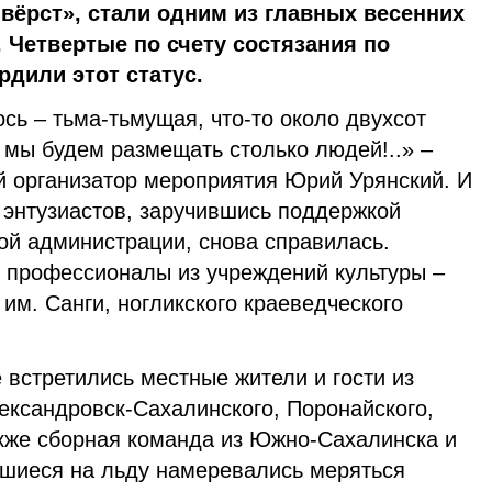
 вёрст», стали одним из главных весенних
 Четвертые по счету состязания по
дили этот статус.
ось – тьма-тьмущая, что-то около двухсот
е мы будем размещать столько людей!..» –
й организатор мероприятия Юрий Урянский. И
 энтузиастов, заручившись поддержкой
ой администрации, снова справилась.
профессионалы из учреждений культуры –
им. Санги, ногликского краеведческого
 встретились местные жители и гости из
ександровск-Сахалинского, Поронайского,
акже сборная команда из Южно-Сахалинска и
вшиеся на льду намеревались меряться