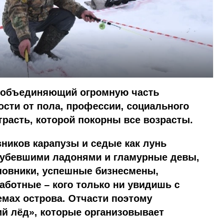
, объединяющий огромную часть
ости от пола, профессии, социального
трасть, которой покорны все возрасты.
ников карапузы и седые как лунь
грубевшими ладонями и гламурные девы,
овники, успешные бизнесмены,
аботные – кого только ни увидишь с
емах острова. Отчасти поэтому
ий лёд», которые организовывает