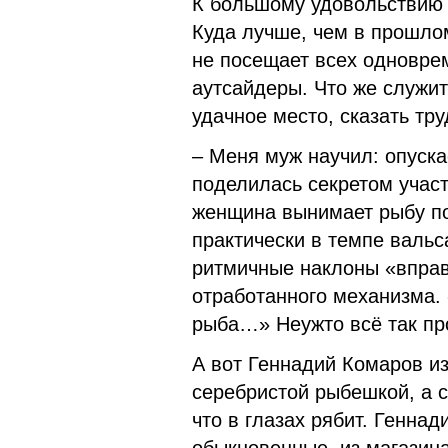
К большому удовольствию у
Куда лучше, чем в прошлом
не посещает всех одноврем
аутсайдеры. Что же служит
удачное место, сказать тру
– Меня муж научил: опуска
поделилась секретом учас
женщина вынимает рыбу поо
практически в темпе вальс
ритмичные наклоны «впра
отработанного механизма. «
рыба…» Неужто всё так пр
А вот Геннадий Комаров из
серебристой рыбешкой, а с
что в глазах рябит. Геннад