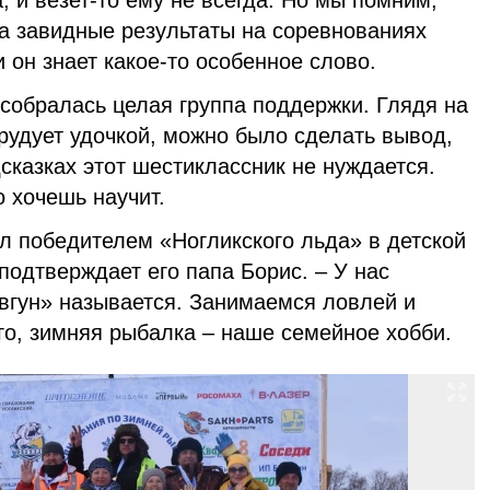
, и везет-то ему не всегда. Но мы помним,
да завидные результаты на соревнованиях
и он знает какое-то особенное слово.
собралась целая группа поддержки. Глядя на
орудует удочкой, можно было сделать вывод,
дсказках этот шестиклассник не нуждается.
о хочешь научит.
л победителем «Ногликского льда» в детской
– подтверждает его папа Борис. – У нас
вгун» называется. Занимаемся ловлей и
го, зимняя рыбалка – наше семейное хобби.