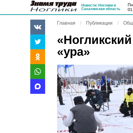
п
Новости: Ноглики и
Сахалинская область
01
Главная
Публикации
Общ
«Ногликский
«ура»