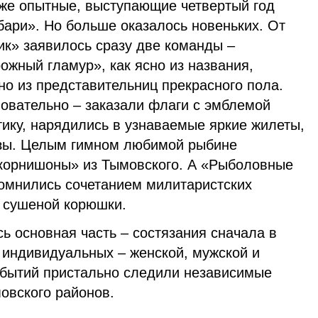
уже опытные, выступающие четвертый год
бари». Но больше оказалось новеньких. От
к» заявилось сразу две команды –
жный гламур», как ясно из названия,
о из представительниц прекрасного пола.
новательно – заказали флаги с эмблемой
тику, нарядились в узнаваемые яркие жилеты,
изы. Целым гимном любимой рыбине
орнишоны» из Тымовского. А «Рыболовные
помнились сочетанием милитаристских
з сушеной корюшки.
ь основная часть – состязания сначала в
 индивидуальных – женской, мужской и
событий пристально следили независимые
мовского районов.