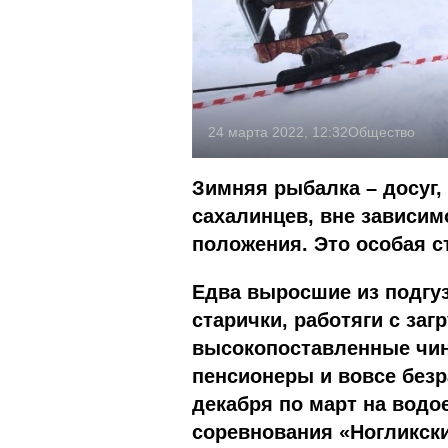
24 марта 2022, 12:32
Общество
Зимняя рыбалка – досуг
сахалинцев, вне зависим
положения. Это особая с
Едва выросшие из подгуз
старички, работяги с за
высокопоставленные чин
пенсионеры и вовсе безр
декабря по март на водо
соревнования «Ногликск