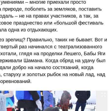
умениями – многие приехали просто
 природе, поболеть за земляков, поставить
одаль – не на правах участников, а так, за
совое празднество или «большой фестиваль
ала одна из отдыхающих.
ез зрелищ? Правильно, таких не бывает. Вот и
твертый раз начинался с театрализованного
хотали, глядя на проделки Лешего, Бабы Яги
держивали Шамана. Когда обряд на удачу был
дали добро на начало состязаний, когда
, старуху и золотых рыбок на новый лад, над
соревнований.