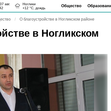
, 07 авг.
Ноглики
Общество
Образован
42
+
12
°С,
дождь
ество
О благоустройстве в Ногликском районе
ойстве в Ногликском