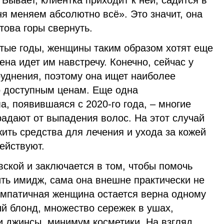
 Бывает, клиентка приходит к ней, садится в
ня меняем абсолютно всё». Это значит, она
това горы свернуть.
стые годы, женщины таким образом хотят еще
ена идет им навстречу. Конечно, сейчас у
уднения, поэтому она ищет наиболее
о доступным ценам. Еще одна
, появившаяся с 2020-го года, – многие
адают от выпадения волос. На этот случай
ить средства для лечения и ухода за кожей
ействуют.
ской и заключается в том, чтобы помочь
ть имидж, сама она внешне практически не
симпатичная женщина остается верна одному
ый блонд, множество сережек в ушах,
 джинсы, минимум косметики. На взгляд