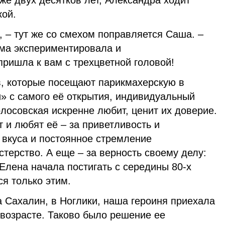
уже двух десятков лет, Александра ходит
кой.
, – тут же со смехом поправляется Саша. –
ома экспериментировала и
ришла к вам с трехцветной головой!
в, которые посещают парикмахерскую в
» с самого её открытия, индивидуальный
лосовская искренне любит, ценит их доверие.
т и любят её – за приветливость и
 вкуса и постоянное стремление
терство. А еще – за верность своему делу:
Елена начала постигать с середины 80-х
ся только этим.
а Сахалин, в Ноглики, наша героиня приехала
 возрасте. Таково было решение ее