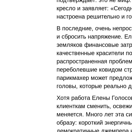
подтверждает: это не миф.
кресло и заявляет: «Сегод
настроена решительно и го
В последние, очень непро
и сбросить напряжение. Ел
земляков финансовые затр
качественные красители п
распространенная проблема
переболевшие ковидом стр
парикмахер может предлож
головы, которые реально д
Хотя работа Елены Голосов
клиенткам сменить, освежи
меняется. Много лет эта 
образу: короткий энергичн
демократичные джемпера и