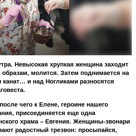
утра. Невысокая хрупкая женщина заходит
к образам, молится. Затем поднимается на
и канат… и над Ногликами разносятся
говеста.
после чего к Елене, героине нашего
ания, присоединяется еще одна
нского храма – Евгения. Женщины-звонари
ают радостный трезвон: просыпайся,