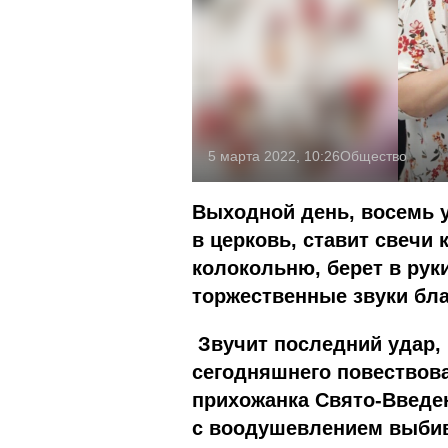
5 марта 2022, 10:26
Общество
Выходной день, восемь 
в церковь, ставит свечи 
колокольню, берет в рук
торжественные звуки бла
Звучит последний удар, 
сегодняшнего повествов
прихожанка Свято-Введе
с воодушевлением выбив