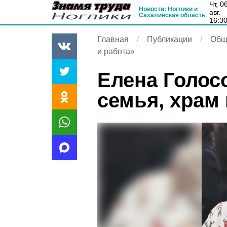
чт, 06
Новости: Ноглики и
авг.
Сахалинская область
16:3
Главная
Публикации
Общ
и работа»
Елена Голос
семья, храм 