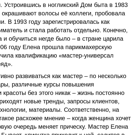
. Устроившись в ногликский Дом быта в 1983
ут, окрашивают волосы её коллеги, пробовала
и. В 1993 году зарегистрировалась как
матель и стала работать отдельно. Конечно,
а и обучиться негде было – в стране царила
2006 году Елена прошла парикмахерскую
учила квалификацию «мастер-универсал
ряд».
тивно развиваться как мастер – по несколько
нары, различные курсы повышения
 красоты без этого никак – жизнь постоянно
приходят новые тренды, запросы клиентов,
хнологии, материалы. Соответственно, на
 такое расхожее мнение – когда женщина хочет
рвую очередь меняет прическу. Мастер Елена