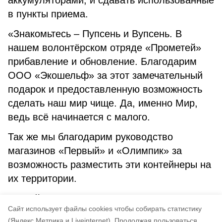
аккумуляторами, и сдавать использованные
в пункты приема.
«Знакомьтесь – Пупсень и Вупсень. В
нашем волонтёрском отряде «Прометей»
прибавление и обновление. Благодарим
ООО «Экошельф» за этот замечательный
подарок и предоставленную возможность
сделать наш мир чище. Да, именно Мир,
ведь всё начинается с малого.
Так же мы благодарим руководство
магазинов «Первый» и «Олимпик» за
возможность разместить эти контейнеры на
их территории.
Контейнеры Пупсень и Вупсень готовы к
Cайт использует файлы cookies чтобы собирать статистику
масштабному очищению природы и ждут
(Яндекс.Метрика и Liveinternet).
Продолжая пользоваться