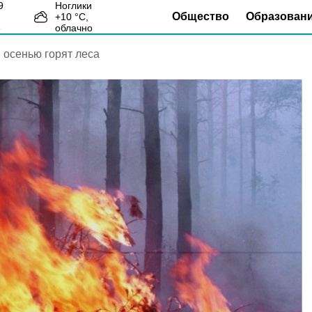
Ноглики
Общество
Образован
+
10
°С,
8
облачно
 осенью горят леса