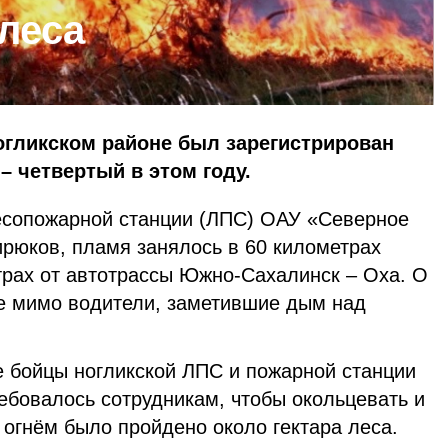
леса
огликском районе был зарегистрирован
– четвертый в этом году.
есопожарной станции (ЛПС) ОАУ «Северное
ирюков, пламя занялось в 60 километрах
трах от автотрассы Южно-Сахалинск – Оха. О
 мимо водители, заметившие дым над
е бойцы ногликской ЛПС и пожарной станции
ебовалось сотрудникам, чтобы окольцевать и
о огнём было пройдено около гектара леса.