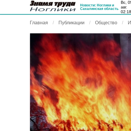
вс, 09
Новости: Ноглики и
авг.
Сахалинская область
02:1
Главная
Публикации
Общество
И