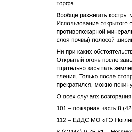
торфа.
Вообще разжигать костры 
Использование открытого 
противопожарной минерали
слоя почвы) полосой ширин
Ни при каких обстоятельст
Открытый огонь после зав
тщательно засыпать земле
тления. Только после стоп
прекратился, можно покину
О всех случаях возгорани
101 – пожарная часть;8 (42
112 – ЕДДС МО «ГО Ноглик
8 (42444) 9-75-81 – Ноглик