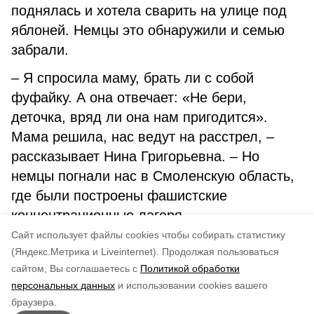
поднялась и хотела сварить на улице под
яблоней. Немцы это обнаружили и семью
забрали.
– Я спросила маму, брать ли с собой
фуфайку. А она отвечает: «Не бери,
деточка, вряд ли она нам пригодится».
Мама решила, нас ведут на расстрел, –
рассказывает Нина Григорьевна. – Но
немцы погнали нас в Смоленскую область,
где были построены фашистские
концентрационные лагеря.
Cайт использует файлы cookies чтобы собирать статистику
Авторы:
Зоя Слежакова
(Яндекс.Метрика и Liveinternet).
Продолжая пользоваться
сайтом, Вы соглашаетесь с
Политикой обработки
Понравилась статья?
персональных данных
и использовании cookies вашего
по оценке
4
пользователей
браузера.
5
4
3
2
1