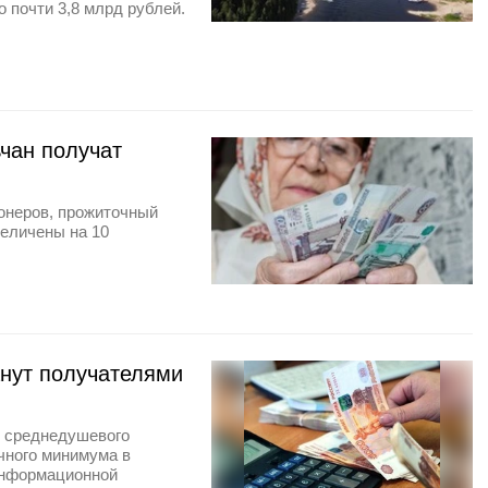
о почти 3,8 млрд рублей.
ьчан получат
онеров, прожиточный
еличены на 10
анут получателями
р среднедушевого
чного минимума в
 информационной