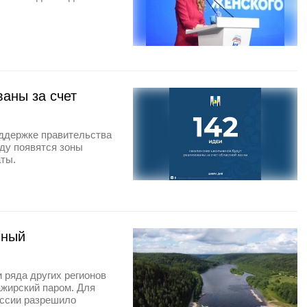
ваны за счет
ддержке правительства
оду появятся зоны
ты.
иный
 ряда других регионов
ажирский паром. Для
оссии разрешило