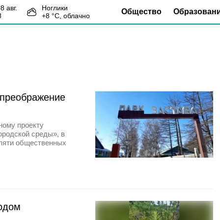
08 авг.
Ноглики
Общество
Образован
8
+
8
°С,
облачно
 преображение
ному проекту
ородской среды», в
 пяти общественных
одом