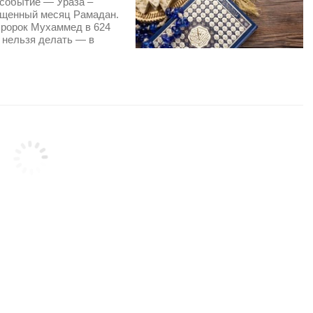
 событие — Ураза –
вященный месяц Рамадан.
 пророк Мухаммед в 624
и нельзя делать — в