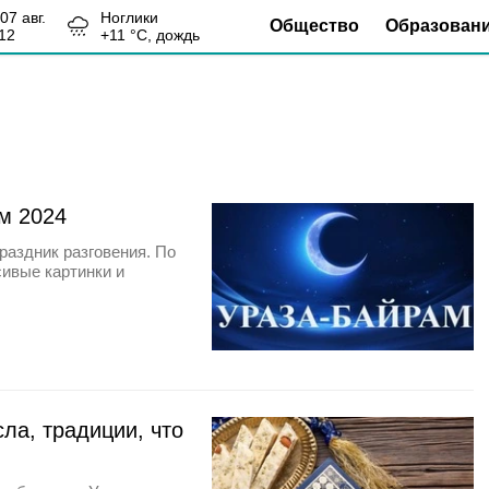
, 07 авг.
Ноглики
Общество
Образован
12
+
11
°С,
дождь
м 2024
раздник разговения. По
сивые картинки и
сла, традиции, что