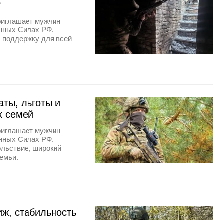
?
риглашает мужчин
енных Силах РФ.
и поддержку для всей
аты, льготы и
х семей
риглашает мужчин
енных Силах РФ.
ольствие, широкий
емьи.
иж, стабильность