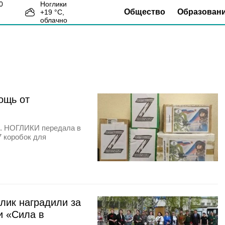
Ноглики
Общество
Образован
+
19
°С,
3
облачно
ощь от
. НОГЛИКИ передала в
 коробок для
лик наградили за
и «Сила в