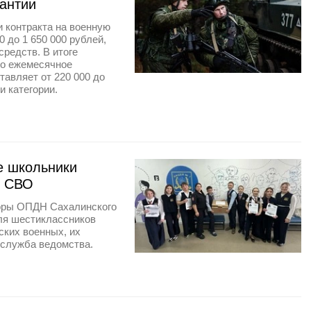
антии
 контракта на военную
 до 1 650 000 рублей,
редств. В итоге
его ежемесячное
тавляет от 220 000 до
и категории.
е школьники
м СВО
торы ОПДН Сахалинского
ля шестиклассников
ских военных, их
-служба ведомства.