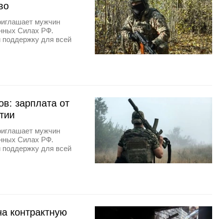
во
риглашает мужчин
енных Силах РФ.
и поддержку для всей
в: зарплата от
нтии
риглашает мужчин
енных Силах РФ.
и поддержку для всей
на контрактную