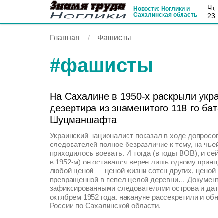
чт
Новости: Ноглики и
Сахалинская область
23:
Главная
Фашисты
#
фашисты
На Сахалине в 1950-х раскрыли укр
дезертира из знаменитого 118-го ба
Шуцманшафта
Украинский националист показал в ходе допросо
следователей полное безразличие к тому, на чье
приходилось воевать. И тогда (в годы ВОВ), и се
в 1952-м) он оставался верен лишь одному принц
любой ценой — ценой жизни сотен других, ценой
превращенной в пепел целой деревни… Документ
зафиксированными следователями острова и да
октябрем 1952 года, накануне рассекретили и о
России по Сахалинской области.