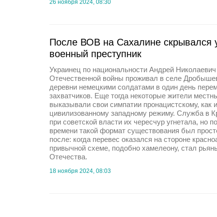
26 ноября 2024, 08:30
После ВОВ на Сахалине скрывался 
военный преступник
Украинец по национальности Андрей Николаевич
Отечественной войны проживал в селе Дробышев
деревни немецкими солдатами в один день перем
захватчиков. Еще тогда некоторые жители местн
выказывали свои симпатии пронацистскому, как и
цивилизованному западному режиму. Служба в К
при советской власти их чересчур угнетала, но п
времени такой формат существования был просто
после: когда перевес оказался на стороне красн
привычной схеме, подобно хамелеону, стал рьян
Отечества.
18 ноября 2024, 08:03