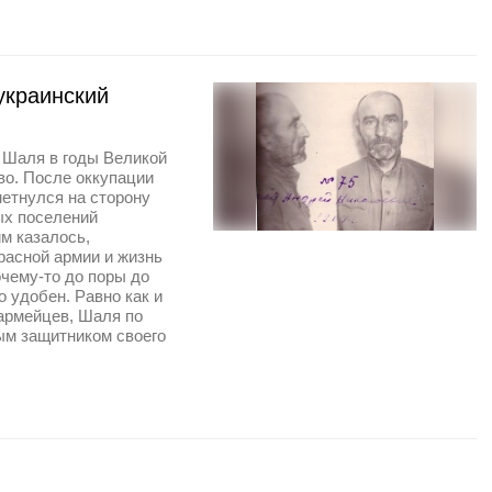
украинский
 Шаля в годы Великой
о. После оккупации
етнулся на сторону
ых поселений
м казалось,
расной армии и жизнь
очему-то до поры до
 удобен. Равно как и
оармейцев, Шаля по
ым защитником своего