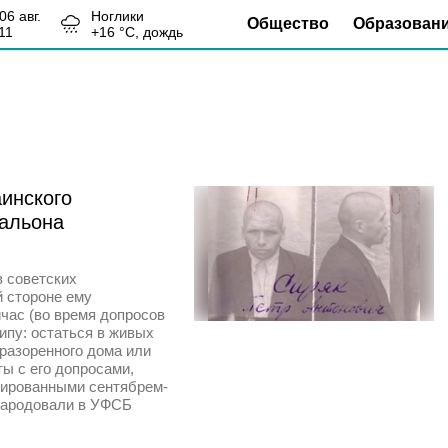
, 06 авг.
Ноглики
Общество
Образован
11
+
16
°С,
дождь
аинского
тальона
в советских
й стороне ему
йчас (во время допросов
ипу: остаться в живых
 разоренного дома или
ы с его допросами,
тированными сентябрем-
бнародовали в УФСБ